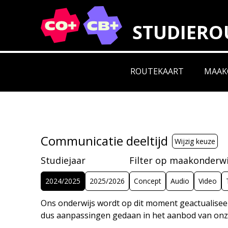
STUDIERO
LEGENDA IMPACTGEBIE
ROUTEKAART
MAAK
VERLEIDERS
VERNIEUW
&
Communicatie deeltijd
Wijzig keuze
VERMARKTERS
Studiejaar
Filter op maakonderwi
2024/2025
2025/2026
Concept
Audio
Video
Ons onderwijs wordt op dit moment geactualisee
dus aanpassingen gedaan in het aanbod van onz