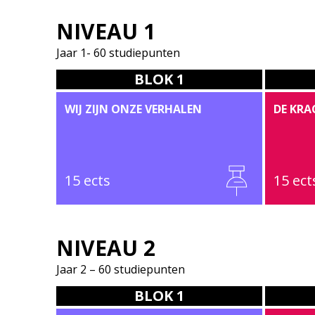
NIVEAU 1
AUDIO
BEELD
Jaar 1- 60 studiepunten
BLOK 1
WIJ ZIJN ONZE VERHALEN
DE KRA
15 ects
15 ect
NIVEAU 2
Jaar 2 – 60 studiepunten
BLOK 1