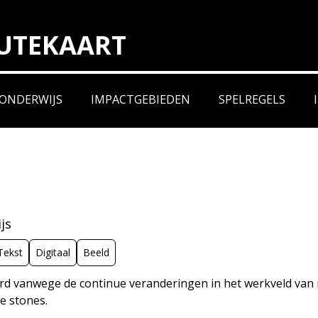
UTEKAART
DEN
O
ONDERWIJS
IMPACTGEBIEDEN
SPELREGELS
ERS
WERELD
VERBEELDERS
VERDIENERS
VERBINDERS
VERBETERAARS
&
&
&
VERMAKERS
ONDERNEMERS
VERANDERAARS
js
Tekst
Digitaal
Beeld
rd vanwege de continue veranderingen in het werkveld van 
e stones.