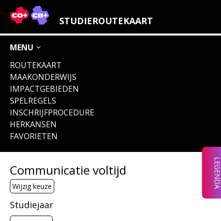
LEGENDA IMPACTGEBIEDEN
STUDIEROUTEKAART
OVERIGE ICONEN
MENU
ROUTEKAART
MAAKONDERWIJS
IMPACTGEBIEDEN
VERLEIDERS &
VERNIEUWERS
WERELD
VERBEELDERS
VERMARKTERS
VERBETERAARS
& VERMAKERS
SPELREGELS
INSCHRIJFPROCEDURE
HERKANSEN
FAVORIETEN
VERDIENERS
VERBINDERS
&
&
VERPLICHT
ONDERNEMERS
VERANDERAARS
LEGEND
Communicatie voltijd
(OOK)
ENGELSTALIG
Wijzig keuze
Studiejaar