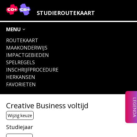
LEGENDA IMPACTGEBIEDEN
STUDIEROUTEKAART
OVERIGE ICONEN
MENU
ROUTEKAART
MAAKONDERWIJS
IMPACTGEBIEDEN
VERLEIDERS &
VERNIEUWERS
WERELD
VERBEELDERS
VERMARKTERS
VERBETERAARS
& VERMAKERS
SPELREGELS
INSCHRIJFPROCEDURE
HERKANSEN
FAVORIETEN
VERDIENERS
VERBINDERS
&
&
VERPLICHT
ONDERNEMERS
VERANDERAARS
LEGEND
Creative Business voltijd
(OOK)
ENGELSTALIG
Wijzig keuze
Studiejaar