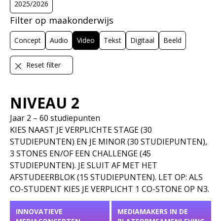
2025/2026
Filter op maakonderwijs
Concept
Audio
Video
Tekst
Digitaal
Beeld
KEUZE
AUDIO
BEELD
CONCEPT
Reset filter
DIGITAAL
LOCATIE
TEKST
VIDEO
NIVEAU 2
Jaar 2 – 60 studiepunten
KIES NAAST JE VERPLICHTE STAGE (30
STUDIEPUNTEN) EN JE MINOR (30 STUDIEPUNTEN),
3 STONES EN/OF EEN CHALLENGE (45
STUDIEPUNTEN). JE SLUIT AF MET HET
AFSTUDEERBLOK (15 STUDIEPUNTEN). LET OP: ALS
CO-STUDENT KIES JE VERPLICHT 1 CO-STONE OP N3.
INNOVATIEVE
MEDIAMAKERS IN DE