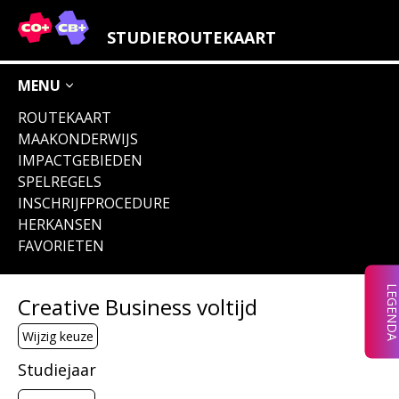
LEGENDA IMPACTGEBIEDEN
STUDIEROUTEKAART
OVERIGE ICONEN
MENU
ROUTEKAART
MAAKONDERWIJS
IMPACTGEBIEDEN
VERLEIDERS &
VERNIEUWERS
WERELD
VERBEELDERS
VERMARKTERS
VERBETERAARS
& VERMAKERS
SPELREGELS
INSCHRIJFPROCEDURE
HERKANSEN
FAVORIETEN
VERDIENERS
VERBINDERS
&
&
VERPLICHT
ONDERNEMERS
VERANDERAARS
LEGEND
Creative Business voltijd
(OOK)
ENGELSTALIG
Wijzig keuze
Studiejaar