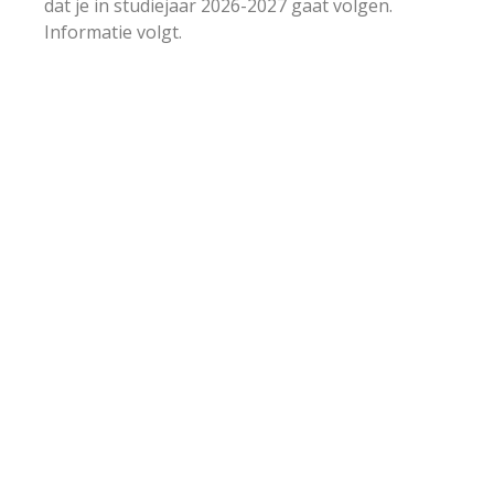
dat je in studiejaar 2026-2027 gaat volgen.
Informatie volgt.
KEUZE
AUDIO
BEELD
CONCEPT
DIGITAAL
LOCATIE
TEKST
VIDEO