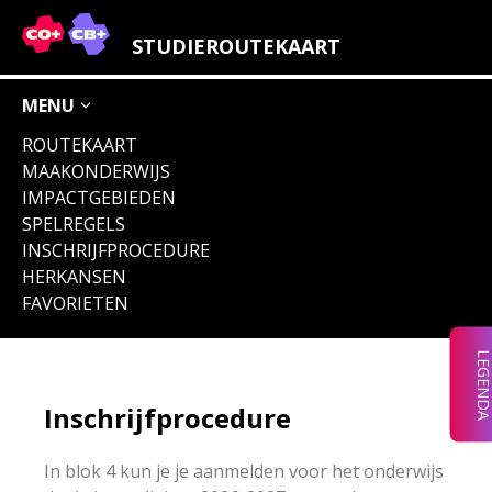
LEGENDA IMPACTGEBIEDEN
STUDIEROUTEKAART
OVERIGE ICONEN
MENU
ROUTEKAART
MAAKONDERWIJS
IMPACTGEBIEDEN
VERLEIDERS &
VERNIEUWERS
WERELD
VERBEELDERS
VERMARKTERS
VERBETERAARS
& VERMAKERS
SPELREGELS
INSCHRIJFPROCEDURE
HERKANSEN
FAVORIETEN
VERDIENERS
VERBINDERS
&
&
VERPLICHT
ONDERNEMERS
VERANDERAARS
LEGEND
(OOK)
ENGELSTALIG
Inschrijfprocedure
In blok 4 kun je je aanmelden voor het onderwijs