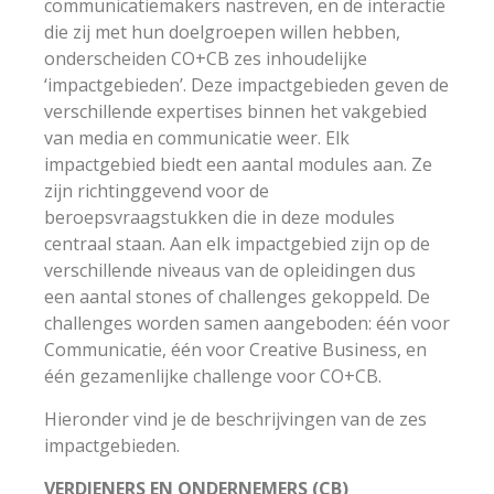
communicatiemakers nastreven, en de interactie
die zij met hun doelgroepen willen hebben,
onderscheiden CO+CB zes inhoudelijke
‘impactgebieden’. Deze impactgebieden geven de
verschillende expertises binnen het vakgebied
KEUZE
AUDIO
BEELD
CONCEPT
van media en communicatie weer. Elk
impactgebied biedt een aantal modules aan. Ze
zijn richtinggevend voor de
DIGITAAL
LOCATIE
TEKST
VIDEO
beroepsvraagstukken die in deze modules
centraal staan. Aan elk impactgebied zijn op de
verschillende niveaus van de opleidingen dus
een aantal stones of challenges gekoppeld. De
challenges worden samen aangeboden: één voor
Communicatie, één voor Creative Business, en
één gezamenlijke challenge voor CO+CB.
Hieronder vind je de beschrijvingen van de zes
impactgebieden.
VERDIENERS EN ONDERNEMERS (CB)