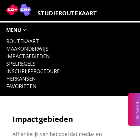
LEGENDA IMPACTGEBIEDEN
STUDIEROUTEKAART
OVERIGE ICONEN
MENU
ROUTEKAART
MAAKONDERWIJS
IMPACTGEBIEDEN
VERLEIDERS &
VERNIEUWERS
WERELD
VERBEELDERS
VERMARKTERS
VERBETERAARS
& VERMAKERS
SPELREGELS
INSCHRIJFPROCEDURE
HERKANSEN
FAVORIETEN
VERDIENERS
VERBINDERS
&
&
VERPLICHT
ONDERNEMERS
VERANDERAARS
LEGEND
(OOK)
ENGELSTALIG
Impactgebieden
Afhankelijk van het doel dat media- en